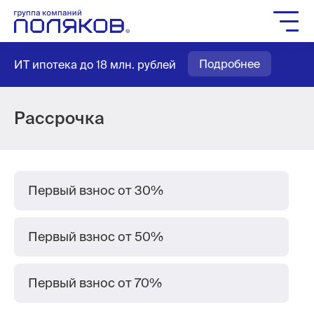
Группа компаний
Подробнее
ИТ ипотека до 18 млн. рублей
Жилое строительство
Социальное строительство
Мастер-планирование
Рассрочка
Квартиры
Выбор паркинга
Выбор кладовых
Первый взнос от 30%
Как купить
Первый взнос от 50%
Служба заботы
Агентам
Первый взнос от 70%
Новости
Вакансии