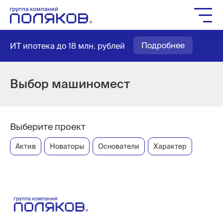
Группа компаний
Подробнее
ИТ ипотека до 18 млн. рублей
Жилое строительство
Социальное строительство
Мастер-планирование
Выбор машиномест
Квартиры
Выбор паркинга
Выберите проект
Выбор кладовых
Актив
Новаторы
Основатели
Характер
Как купить
Служба заботы
Агентам
Новости
Вакансии