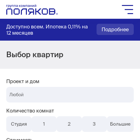
Группа компаний
Доступно всем. Ипотека 0,11% на
Подробнее
Жилое строительство
12 месяцев
Социальное строительство
Мастер-планирование
Выбор квартир
Квартиры
Выбор паркинга
Проект и дом
Выбор кладовых
Любой
Как купить
Служба заботы
Количество комнат
Агентам
Студия
1
2
3
Большие
Новости
Вакансии