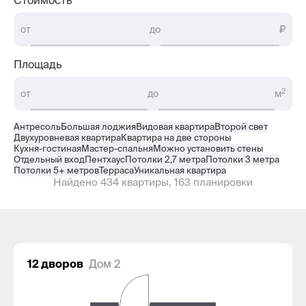
Стоимость
Контакты
от
до
₽
Площадь
2
от
до
м
Антресоль
Большая лоджия
Видовая квартира
Второй свет
Двухуровневая квартира
Квартира на две стороны
Кухня-гостиная
Мастер-спальня
Можно установить стены
Отдельный вход
Пентхаус
Потолки 2,7 метра
Потолки 3 метра
Потолки 5+ метров
Терраса
Уникальная квартира
Найдено 434 квартиры, 163 планировки
12 дворов
Дом 2