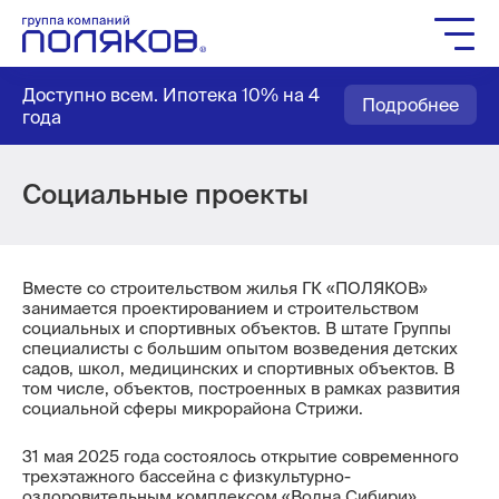
Группа компаний
Доступно всем. Ипотека 10% на 4
Подробнее
Жилое строительство
года
Социальное строительство
Мастер-планирование
Социальные проекты
Квартиры
Выбор паркинга
Вместе со строительством жилья ГК «ПОЛЯКОВ»
Выбор кладовых
занимается проектированием и строительством
социальных и спортивных объектов. В штате Группы
Как купить
специалисты с большим опытом возведения детских
садов, школ, медицинских и спортивных объектов. В
Служба заботы
том числе, объектов, построенных в рамках развития
социальной сферы микрорайона Стрижи.
Агентам
Новости
31 мая 2025 года состоялось открытие современного
трехэтажного бассейна с физкультурно-
Вакансии
оздоровительным комплексом «Волна Сибири»,