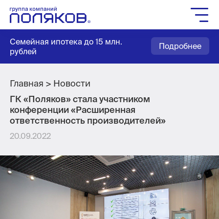
Группа компаний
Семейная ипотека до 15 млн.
Подробнее
Жилое строительство
рублей
Социальное строительство
Мастер-планирование
Главная
Новости
ГК «Поляков» стала участником
Квартиры
конференции «Расширенная
Выбор паркинга
ответственность производителей»
Выбор кладовых
20.09.2022
Как купить
Служба заботы
Агентам
Новости
Вакансии