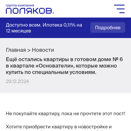
Группа компаний
Доступно всем. Ипотека 0,11% на
Подробнее
Жилое строительство
12 месяцев
Социальное строительство
Мастер-планирование
Главная
Новости
Ещё остались квартиры в готовом доме № 6
Квартиры
в квартале «Основатели», которые можно
Выбор паркинга
купить по специальным условиям.
Выбор кладовых
29.12.2024
Как купить
Служба заботы
Агентам
Не покупайте квартиру, пока не прочтете этот пост!
Новости
Хотите приобрести квартиру в новостройке и
Вакансии