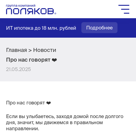
Группа компаний
Подробнее
ИТ ипотека до 18 млн. рублей
Жилое строительство
Социальное строительство
Мастер-планирование
Главная
Новости
Про нас говорят ❤️
Квартиры
21.05.2025
Выбор паркинга
Выбор кладовых
Как купить
Про нас говорят ❤️
Служба заботы
Агентам
Если вы улыбаетесь, заходя домой после долгого
дня, значит, мы движемся в правильном
Новости
направлении.
Вакансии