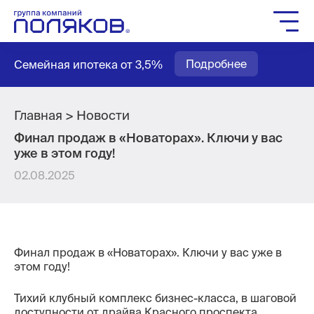
Группа компаний
Подробнее
Семейная ипотека от 3,5%
Жилое строительство
Социальное строительство
Мастер-планирование
Главная
Новости
Финал продаж в «Новаторах». Ключи у вас
Квартиры
уже в этом году!
Выбор паркинга
02.08.2025
Выбор кладовых
Как купить
Служба заботы
Финал продаж в «Новаторах». Ключи у вас уже в
Агентам
этом году!
Новости
Тихий клубный комплекс бизнес-класса, в шаговой
Вакансии
доступности от драйва Красного проспекта.