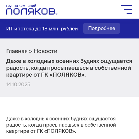
Группа компаний
Подробнее
ИТ ипотека до 18 млн. рублей
Жилое строительство
Социальное строительство
Мастер-планирование
Главная
Новости
Даже в холодных осенних буднях ощущается
Квартиры
радость, когда просыпаешься в собственной
Выбор паркинга
квартире от ГК «ПОЛЯКОВ».
Выбор кладовых
14.10.2025
Как купить
Служба заботы
Агентам
Даже в холодных осенних буднях ощущается
радость, когда просыпаешься в собственной
Новости
квартире от ГК «ПОЛЯКОВ».
Вакансии