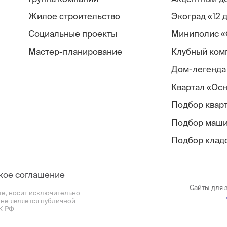
Жилое строительство
Экоград «12 
Социальные проекты
Миниполис «
Мастер-планирование
Клубный ком
Дом-легенда
Квартал «Ос
Подбор квар
Подбор маш
Подбор клад
кое соглашение
Сайты для 
те, носит исключительно
 не является публичной
К РФ