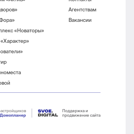
дворов»
Агентствам
Фора»
Вакансии
плекс «Новаторы»
 «Характер»
нователи»
тир
иноместа
овой
застройщиков
Поддержка и
Домопланер
продвижение сайта