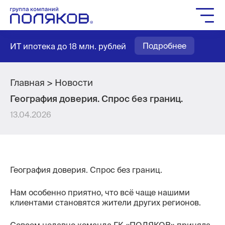
Группа компаний
Подробнее
ИТ ипотека до 18 млн. рублей
Жилое строительство
Социальное строительство
Мастер-планирование
Главная
Новости
География доверия. Спрос без границ.
Квартиры
13.04.2026
Выбор паркинга
Выбор кладовых
Как купить
География доверия. Спрос без границ.
Служба заботы
Агентам
Нам особенно приятно, что всё чаще нашими
клиентами становятся жители других регионов.
Новости
Вакансии