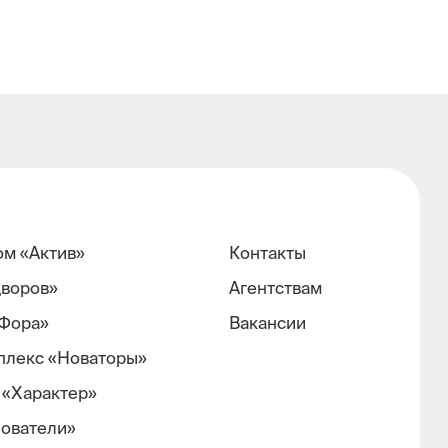
ом «Актив»
Контакты
дворов»
Агентствам
Фора»
Вакансии
плекс «Новаторы»
 «Характер»
нователи»