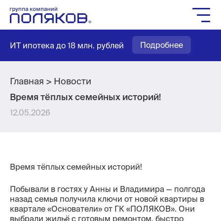
Группа компаний
Подробнее
ИТ ипотека до 18 млн. рублей
Жилое строительство
Социальное строительство
Мастер-планирование
Главная
Новости
Время тёплых семейных историй!
Квартиры
12.05.2026
Выбор паркинга
Выбор кладовых
Как купить
Время тёплых семейных историй!
Служба заботы
Агентам
Побывали в гостях у Анны и Владимира — полгода
назад семья получила ключи от новой квартиры в
Новости
квартале «Основатели» от ГК «ПОЛЯКОВ». Они
Вакансии
выбрали жильё с готовым ремонтом, быстро